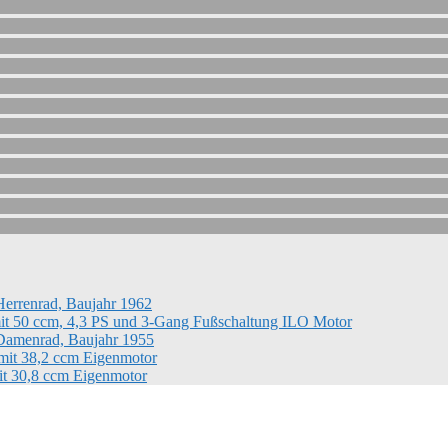
Herrenrad, Baujahr 1962
it 50 ccm, 4,3 PS und 3-Gang Fußschaltung ILO Motor
 Damenrad, Baujahr 1955
mit 38,2 ccm Eigenmotor
it 30,8 ccm Eigenmotor